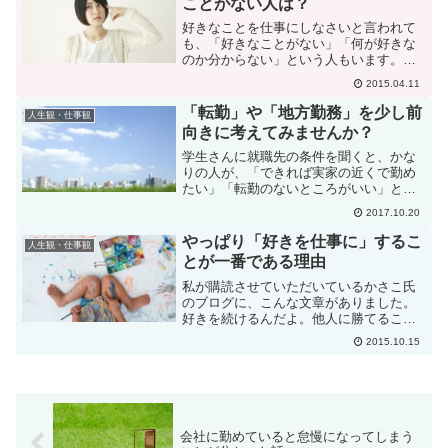
ことがない人は？
好きなことを仕事にしなさいと言われて
も、「好きなことがない」「何が好きな
のか分からない」という人もいます。と
いうか、そういう人の方が多いかも知れ
2015.04.11
ません。好きなことがない人は、どうや
って仕事を選べば良いのでしょう？あな
「転勤」や「地方勤務」を少し前
人生観・仕事観
たの今までの人生の中で、...
向きに考えてみませんか？
学生さんに就職先の条件を聞くと、かな
りの人が、「できれば実家の近くで勤め
たい」「転勤のないところがいい」とい
うようなことを言います。本当は総合職
2017.10.20
が良いのだけれど、転勤があるので一般
職を希望したいという人もいます。気持
やっぱり「好きを仕事に」するこ
人生観・仕事観
ちはわかるのですが、特に...
とが一番である理由
私が購読させていただいているかさこ氏
のブログに、こんな文章がありました。
好きを続けるんだよ。他人に勝てるこ
と。それは好きなことでしかないんだ
2015.10.15
よ。金をもらわなくてもやってしまうこ
と。寝る間もおしんで食べる間もおしん
でやってしまうこと。それがあ...
会社に勤めていると怠慢になってしまう