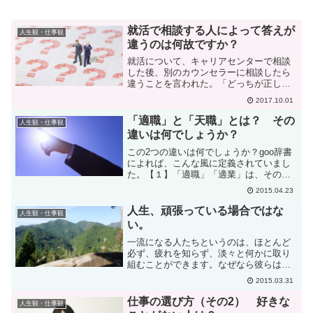
就活で相談する人によって答えが
人生観・仕事観
違うのは何故ですか？
就活について、キャリアセンターで相談
した後、別のカウンセラーに相談したら
違うことを言われた。「どっちが正しい
んだろう？」そういうことは結構あると
2017.10.01
思います。人によって違うことを言われ
たら、どっちが正しいかわからないじゃ
「適職」と「天職」とは？ その
人生観・仕事観
ないか。という気持ちはわ...
違いは何でしょうか？
この2つの違いは何でしょうか？goo辞書
によれば、こんな風に定義されていまし
た。【１】「適職」「適業」は、その人
に適した職業。「適職」が、一般的に使
2015.04.23
われる。a fit occupation【２】「天職」
は、その人の天性に合った職業。天から
人生、頑張っている場合ではな
人生観・仕事観
授...
い。
一流になる人たちというのは、ほとんど
必ず、疲れを知らず、淡々と何かに取り
組むことができます。なぜなら彼らは
「努力を努力と思わず、努力そのものが
2015.03.31
楽しい」からです。純粋にそのことに
「熱中」しているから、頑張る必要がな
仕事の選び方（その2） 好きな
人生観・仕事観
いんですね。「頑張る」人は一...