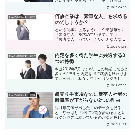
たい企業が決まっていて、そこ以外は考
えるつもりがないと言うのです。私はと
2019.09.20
りあえず、まだ時間が十分あるから、そ
こだけに決めつけず、視野を広げていろ
何故企業は「素直な人」を求める
新卒の就職活動・就活
いろ見てみようと提案し...
のでしょうか？
という記事にあるように、企業は確かに
「素直な人」を求めています。でも、
「素直な人」っていったいどんな人なの
でしょうね？何故、企業は「素直な人」
2017.04.08
が欲しいのでしょうか？上の記事の中に
は、会社によっても、もしかしたら人事
内定を多く得た学生に共通する3
新卒の就職活動・就活
担当者によっても、「素直さ...
つの特徴
今は2018年7月ですが、この時期になると
多くの4年生が内定を得て就活を終わりま
す。今日も、私がカウンセリングをして
いる大学での学生の内定先リストを見て
2018.07.26
いたのですが、1人で何社からも内定を得
ている人が何人かいて、とても目を引き
超売り手市場なのに新卒入社者の
新卒の就職活動・就活
ました。もちろ...
離職率が下がらない2つの理由
先月厚労省が出したこのデータを見る
と、やっぱり「3年で3割が辞める」とい
うジンクスは続いているのだなと感じま
した。大企業では24%、零細企業では
2018.11.27
57%と、やはり企業規模が小さいほど離
職率は高い傾向はあるものの、平均すれ