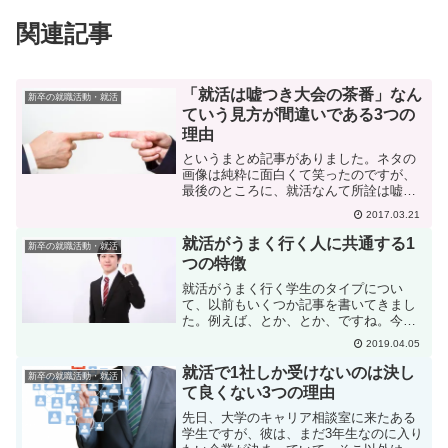
関連記事
「就活は嘘つき大会の茶番」なん
新卒の就職活動・就活
ていう見方が間違いである3つの
理由
というまとめ記事がありました。ネタの
画像は純粋に面白くて笑ったのですが、
最後のところに、就活なんて所詮は嘘つ
き大会の茶番。というのはどうでしょう
2017.03.21
ね？あなたも就活は嘘つき大会だと思い
ますか？人事採用担当を十数年やってき
就活がうまく行く人に共通する1
新卒の就職活動・就活
た私から言わせると、この...
つの特徴
就活がうまく行く学生のタイプについ
て、以前もいくつか記事を書いてきまし
た。例えば、とか、とか、ですね。今日
もそんな記事なんですが、先日気づいた
2019.04.05
ことがあったので書いてみますね。大学
のキャリア相談室で、ある就活中の学生
就活で1社しか受けないのは決し
新卒の就職活動・就活
さんに対応していたときのこ...
て良くない3つの理由
先日、大学のキャリア相談室に来たある
学生ですが、彼は、まだ3年生なのに入り