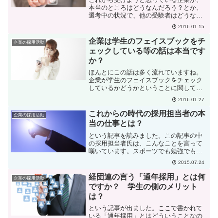
本当のところはどうなんだろう？とか、
選考中の状況で、他の受験者はどうなん
だろう？とか、企業に直接聞けないけ
2016.01.15
ど、知りたいことや不安なことがありま
すよね。そういうときに学生の間で使わ
企業は学生のフェイスブックをチ
企業の採用活動
れている情報交換サイトで一...
ェックしている等の話は本当です
か？
ほんとにこの話は多く流れていますね。
企業が学生のフェイスブックをチェック
しているかどうかということに関して見
かけた幾つかの質問について、長年採用
2016.01.27
の現場にいた私の考えをまとめて書いて
みたいと思います。（尚、ツイッターに
これからの時代の採用担当者の本
企業の採用活動
ついては、匿名性が高いの...
当の仕事とは？
という記事を読みました。この記事の中
の採用担当者氏は、こんなことを言って
嘆いています。スポーツでも勉強でもな
んでもいい。自分がやりたいことに真剣
2015.07.24
に向き合い、苦労してやり遂げたという
学生が少ないですね。自分で決めて何か
経団連の言う「通年採用」とは何
企業の採用活動
をやったという学生が少な...
ですか？ 学生の側のメリット
は？
という記事が出ました。ここで書かれて
いる「通年採用」とはどういうことなの