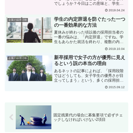
でしょうか？今日はこの意味と、学生の
皆さんが就活するにあたって今後どう変
2019.04.24
わってくるのか？という話をしたいと思
います。「通年採用」ならいつでも応募
学生の内定辞退を防ぐたった一つ
企業の採用活動
できるようになる「通年採...
の一番効果的な方法
夏休みが終わった頃以後の採用担当者の
一番の悩みは、「内定辞退」ですね。学
生もあらかた就活を終わり、複数の内定
を得て、どこの企業にしようか最終決断
2019.10.04
をする時期だからです。企業としては、
内定を出した学生には何とかして来ても
新卒採用で女子の方が優秀に見え
企業の採用活動
らいたいということであの...
るという説の本当の理由
あるネットの記事によれば、「採用段階
ではどうしても、女子学生の優秀さが目
立ってしまう」という、多くの採用担当
者が感じる現象に対して、それが何故か
2015.09.12
といういくつかの説について検証してい
ました。でも最終的にこれだという結論
は出ていませんでした。確...
固定残業代の場合に募集要項で必ずチェ
ックしなければいけない2項目