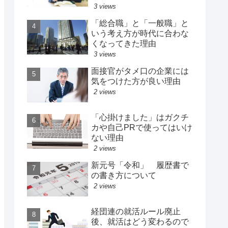
3 views
「総合職」と「一般職」と
いう考え方が時代に合わな
くなってきた理由
3 views
面接官がタメ口の企業には
気をつけた方が良い理由
2 views
「心掛けました」はガクチ
カや自己PRで使ってはいけ
ない理由
2 views
新元号「令和」 履歴書で
の書き方について
2 views
経団連の就活ルール廃止
後、就活はどう変わるので