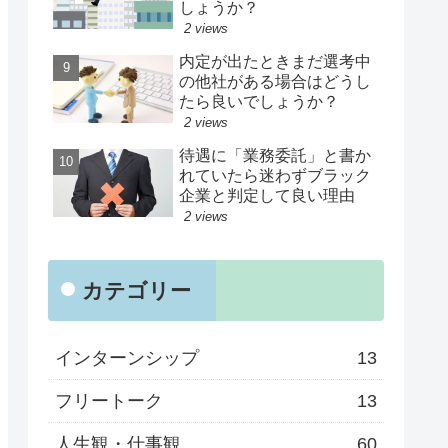
しょうか？
2 views
内定が出たときまだ選考中
の他社がある場合はどうし
たら良いでしょうか？
2 views
待遇に「業務委託」と書か
れていたら迷わずブラック
企業と判定して良い理由
2 views
カテゴリー
インターンシップ
13
フリートーク
13
人生観・仕事観
60