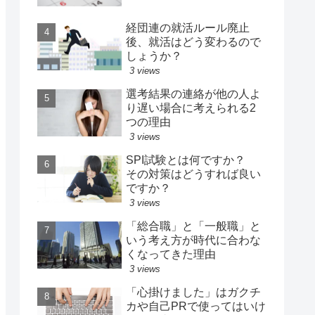
経団連の就活ルール廃止
後、就活はどう変わるので
しょうか？
3 views
選考結果の連絡が他の人よ
り遅い場合に考えられる2
つの理由
3 views
SPI試験とは何ですか？
その対策はどうすれば良い
ですか？
3 views
「総合職」と「一般職」と
いう考え方が時代に合わな
くなってきた理由
3 views
「心掛けました」はガクチ
カや自己PRで使ってはいけ