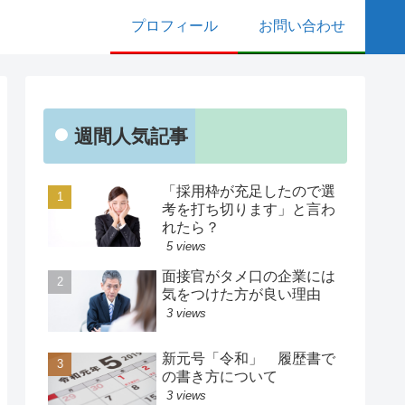
プロフィール
お問い合わせ
週間人気記事
「採用枠が充足したので選
考を打ち切ります」と言わ
れたら？
5 views
面接官がタメ口の企業には
気をつけた方が良い理由
3 views
新元号「令和」 履歴書で
の書き方について
3 views