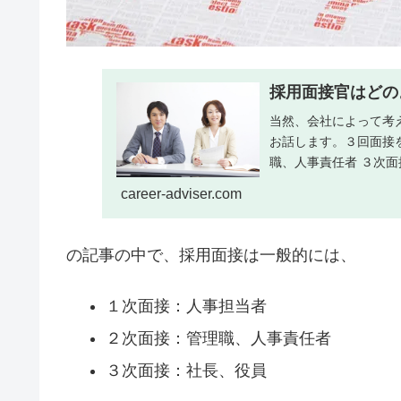
採用面接官はどの
当然、会社によって考
お話します。３回面接
職、人事責任者 ３次
ついて説明します。1...
career-adviser.com
の記事の中で、採用面接は一般的には、
１次面接：人事担当者
２次面接：管理職、人事責任者
３次面接：社長、役員