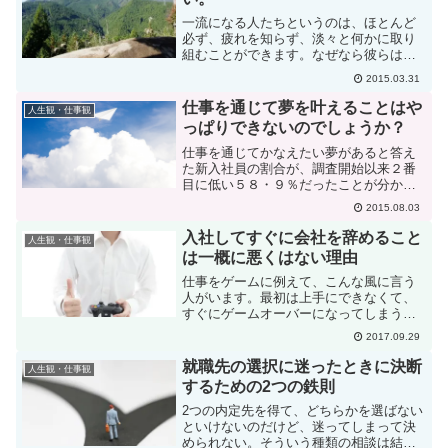
一流になる人たちというのは、ほとんど
必ず、疲れを知らず、淡々と何かに取り
組むことができます。なぜなら彼らは
「努力を努力と思わず、努力そのものが
2015.03.31
楽しい」からです。純粋にそのことに
「熱中」しているから、頑張る必要がな
仕事を通じて夢を叶えることはや
人生観・仕事観
いんですね。「頑張る」人は一...
っぱりできないのでしょうか？
仕事を通じてかなえたい夢があると答え
た新入社員の割合が、調査開始以来２番
目に低い５８・９％だったことが分かっ
た。前年比７・１ポイントの減少で、減
2015.08.03
少幅もこれまでで最も大きかった。仕事
を通じて叶えたい夢があると答えた新入
入社してすぐに会社を辞めること
人生観・仕事観
社員の割合が大幅減 (2...
は一概に悪くはない理由
仕事をゲームに例えて、こんな風に言う
人がいます。最初は上手にできなくて、
すぐにゲームオーバーになってしまう。
でもだからと言って、このゲームはつま
2017.09.29
らないとすぐ投げ出していたら、どんな
ゲームでも上手くなれない。仕事でも、
就職先の選択に迷ったときに決断
人生観・仕事観
最初はつまらなくても、が...
するための2つの鉄則
2つの内定先を得て、どちらかを選ばない
といけないのだけど、迷ってしまって決
められない。そういう種類の相談は結構