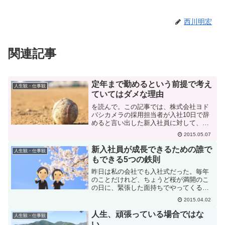
西川明宏
関連記事
定年まで勤めるという前提で考え
人生観・仕事観
ていてはダメな理由
を読んで。この記事では、株式会社ヨド
バシカメラの採用担当者が入社10日で辞
めると言い出した新入社員に対して、彼
が好きなゲームの話に喩えて、「ゲーム
2015.05.07
の楽しさを理解するためには練習と経験
が必要だ。仕事もそれと同じ」と気づか
新入社員が成長できるための誰で
人生観・仕事観
せたという話が書かれて...
もできる5つの鉄則
昨日は私の会社でも入社式だった。毎年
のことだけれど、ちょうど桜が満開のこ
の日に、緊張した面持ちでやってくる新
入社員を見るのは楽しみでもあり、こち
2015.04.02
らまで新たな気持ちになる。ということ
を思っていたら、昔ブログにこんなこと
人生、頑張っている場合ではな
人生観・仕事観
を書いたのを思い出した。...
い。