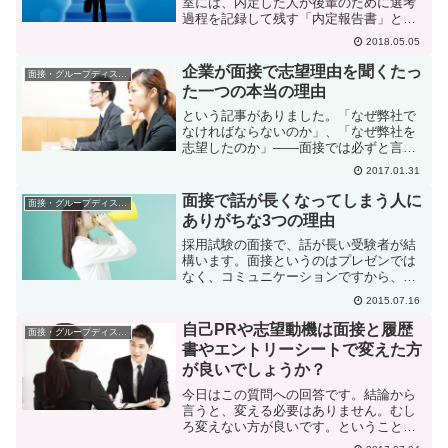
室には、内定した人が後輩のために選考
過程を記録して残す「内定報告書」とい
うものがファイルされています。また、
2018.05.05
年に何回か、内定した4年生の中から何人
かに依頼して、これから就活する3年生に
企業が面接で志望理由を聞くたっ
面接・グループディスカッション
就活の体験談を語って...
た一つの本当の理由
という記事がありました。「なぜ弊社で
なければならないのか」、「なぜ弊社を
志望したのか」――面接では必ずと言っ
ていいほど頻繁に聞かれる質問だ。に対
2017.01.31
して、「特に気にしても居ない会社のた
めにいちいち口説き文句考えるのほんと
面接で話が長くなってしまう人に
面接・グループディスカッション
だるいんだよ」「志望理由...
ありがちな3つの理由
採用試験の面接で、話が長い受験者が結
構います。面接というのはプレゼンでは
なく、コミュニケーションですから、あ
まり話が長いと面接官をイライラさせて
2015.07.16
しまって、マイナス評価になってしまい
ます。「相手の話を聞かずに自分のこと
自己PRや志望動機は面接と履歴
面接・グループディスカッション
ばかり話す人」、「会話の...
書やエントリーシートで変えた方
が良いでしょうか？
今日はこの質問への回答です。結論から
言うと、変える必要はありません。むし
ろ変えない方が良いです。ということに
なります。まず、あなたは何故変えた方