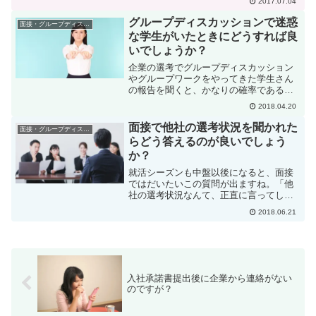
2017.07.04
が良いと思うのでしょうか？履歴書やエ
ントリーシートは面接の前に読まれてい
グループディスカッションで迷惑
面接・グループディスカッション
るので、同じことを言うと...
な学生がいたときにどうすれば良
いでしょうか？
企業の選考でグループディスカッション
やグループワークをやってきた学生さん
の報告を聞くと、かなりの確率であるの
が、迷惑な学生が混ざっていてやりづら
2018.04.20
かったという話です。迷惑な学生とは、
今まで聞いた実例の中では、自分の主張
面接で他社の選考状況を聞かれた
面接・グループディスカッション
を延々と話す。人の意見を...
らどう答えるのが良いでしょう
か？
就活シーズンも中盤以後になると、面接
ではだいたいこの質問が出ますね。「他
社の選考状況なんて、正直に言ってしま
っていいんだろうか？」「他社で内定も
2018.06.21
らっているんだけど、それを言うと不利
にならないだろうか？」なんて、考えて
しまうところですよね。こ...
入社承諾書提出後に企業から連絡がない
のですが？