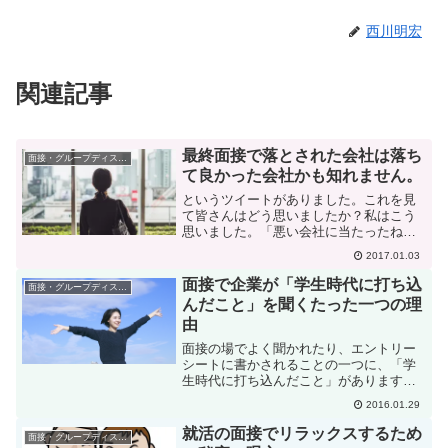
西川明宏
関連記事
最終面接で落とされた会社は落ち
面接・グループディスカッション
て良かった会社かも知れません。
というツイートがありました。これを見
て皆さんはどう思いましたか？私はこう
思いました。「悪い会社に当たったね
え。でも落とされて良かったね」最終面
2017.01.03
接の合否は、フィーリング。何故、悪い
会社なのか、落とされて良かったのか。
面接で企業が「学生時代に打ち込
面接・グループディスカッション
落ち着いて考えてみましょう...
んだこと」を聞くたった一つの理
由
面接の場でよく聞かれたり、エントリー
シートに書かされることの一つに、「学
生時代に打ち込んだこと」があります
ね。企業がこの質問を聞きたい理由はど
2016.01.29
こにあると思いますか？自由な時間をど
のように使ったのかが大事大学時代とい
就活の面接でリラックスするため
面接・グループディスカッション
うのは、一生の中でも、一番...