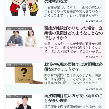
の秘密の呪文
「面接が楽しいです！」「面接の時はい
つもどうやって面接官を笑わせてやろう
か考えてます！」という学生さんがいま
す。彼女は確かにとても明るい人なので
2016.06.17
すが、その彼女が面接の前に必ず唱えて
いる呪文があると教えてくれました。そ
面接が雑談ばかりだった場合、企
面接・グループディスカッション
れでリラックスできて、笑...
業側の意図はどのようなことなの
でしょうか？
先日、ある学生さんが企業の面接から帰
ってきて、「面接が全然面接らしくなく
て、ほとんど雑談ばかりでなごやかでし
た」と報告してきました。これは、いっ
2016.05.15
たいどんな面接だったのでしょう？そし
て、わざとそういう面接をしていたとし
就活や転職の面接では逆質問は必
面接・グループディスカッション
たら、企業側はそういう面...
須なのでしょうか？
面接官の質問にどう答えるかより、面接
官に何を質問することができるか。これ
は電車の中に貼ってあったリクルートエ
ージェントの広告の文面です。これを見
2015.10.23
て、皆さんはどうお感じになりました
か？長年人事で面接官もやってきた私
面接時間は短い方が良い結果のこ
面接・グループディスカッション
は、これを見て、「うーん、ち...
とが多い理由
採用面接で面接時間が短かった場合、ダ