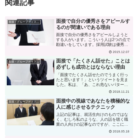
関連記事
面接で自分の優秀さをアピールす
面接・グループディスカッション
るのが間違いである理由
面接で自分の優秀さをアピールしようと
する人がいます。こういう人は2つの点で
勘違いをしています。採用試験は優秀で
あれば採用されるというものではない。
2015.12.07
企業の採用試験は、能力試験ではありま
せん。筆記試験やSPIの点数が良い方から
面接で「たくさん話せた」ことは
面接・グループディスカッション
順に採用するわけで...
必ずしも成功とはならない理由
「面接でたくさん話せたのでうまく行っ
たと思います！」というツイートを見ま
した。私は、「あ、これ危ないパターン
だなあ」と思いました。何故でしょう
2018.11.21
か？面接は「話す」場所ではありません
本当に多くの学生さんが勘違いされるの
面接中の視線であなたを積極的な
面接・グループディスカッション
ですが、面接って、「話す」...
人に感じさせるテクニック
上記の記事は、就活生向けのものではな
く、むしろ私のような、人の話を聴く職
業の人向けの記事なのですが、ここに就
活生のあなたにも役立つことが書いてあ
2018.05.18
ったので紹介します。面接中に、ちょっ