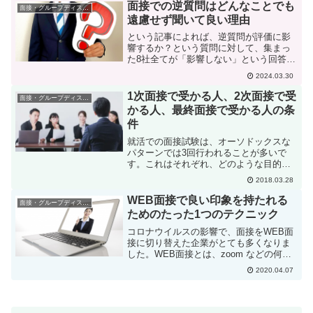
と言葉に詰まってしまって考える場面は
面接での逆質問はどんなことでも
面接・グループディスカッション
必ずありますよね。そんな...
遠慮せず聞いて良い理由
という記事によれば、逆質問が評価に影
響するか？という質問に対して、集まっ
た8社全てが「影響しない」という回答で
した。「選考の中で評価しますので、逆
2024.03.30
質問の内容は評価に影響しません。社員
と直接お話いただける機会ですので、会
1次面接で受かる人、2次面接で受
面接・グループディスカッション
社や仕事について気にな...
かる人、最終面接で受かる人の条
件
就活での面接試験は、オーソドックスな
パターンでは3回行われることが多いで
す。これはそれぞれ、どのような目的で
行われるのか、また、どのような人が受
2018.03.28
かるのでしょうか？今日はこれについて
考えてみましょう。1次面接は基本ができ
WEB面接で良い印象を持たれる
面接・グループディスカッション
ていれば受かるまず、最...
ためのたった1つのテクニック
コロナウイルスの影響で、面接をWEB面
接に切り替えた企業がとても多くなりま
した。WEB面接とは、zoom などの何ら
かの遠隔会話システムを使って会話をす
2020.04.07
る方法です。基本的には、人と人が対面
で話をするのですから、話し方や聞き方
を特別に変える必...