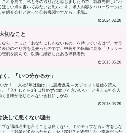
。これを見て、私もその通りだと感じましたので、就職先探しにハ
てほしい点を書いてみたいと思います。求人内容をハローワークは
材紹介会社と違って公共機関ですから、求職...
2024.02.28
で大切なこと
るなら、きっと「あなたにしかないもの」を持っているはず。サラ
己表現のやり方を見失ったのです。中高年の転職に見る「サラリー
悲劇を読んで、以前に経験したある求職者氏...
2015.05.20
なく、「いつ分かるか」
いか！ 「入社3年は働け」に読者反発 – ガジェット通信を読ん
も、「入社したら3年は辞めずに続けた方がいい」と考える社会人
働く意味が感じられない会社にしがみ...
2015.03.29
は決して悪くない理由
ィブな退職理由を言うことは良くない、ポジティブな言い方をしな
ます。「残業が多かったから」や「移動先が希望しない部署だった