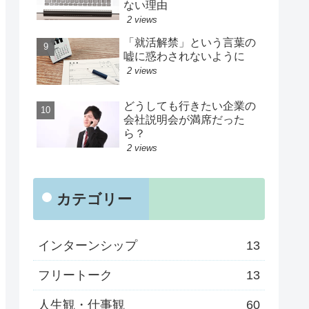
ない理由
2 views
「就活解禁」という言葉の
嘘に惑わされないように
2 views
どうしても行きたい企業の
会社説明会が満席だった
ら？
2 views
カテゴリー
インターンシップ
13
フリートーク
13
人生観・仕事観
60