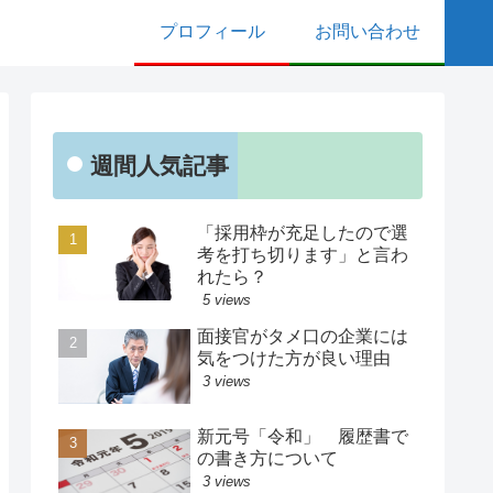
プロフィール
お問い合わせ
週間人気記事
「採用枠が充足したので選
考を打ち切ります」と言わ
れたら？
5 views
面接官がタメ口の企業には
気をつけた方が良い理由
3 views
新元号「令和」 履歴書で
の書き方について
3 views