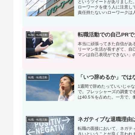
というツイートがありました
ローワークを使う人に注意し
責任持たないハローワークは人
転職活動での自己PR
転職・転職活動
本当に頑張ってきた自信があ
リーマン生活が長すぎて、自
マンは自己表現ができない」の
「いつ辞めるか」では
転職・転職活動
1週間で辞めたっていいじゃな
で。フレッシャーズの調査で
は40.5％を占めた。一方で、
ネガティブな退職理由
転職・転職活動
転職の面接において、ネガテ
さいということが良く言われ