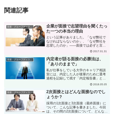
関連記事
企業が面接で志望理由を聞くたっ
面接・グループディスカッション
た一つの本当の理由
という記事がありました。「なぜ弊社で
なければならないのか」、「なぜ弊社を
志望したのか」――面接では必ずと言っ
ていいほど頻繁に聞かれる質問だ。に対
2017.01.31
して、「特に気にしても居ない会社のた
めにいちいち口説き文句考えるのほんと
内定者が語る面接の必勝法は、
面接・グループディスカッション
だるいんだよ」「志望理由...
「ありのままで」
私が仕事をしている大学のキャリア相談
室には、内定した人が後輩のために選考
過程を記録して残す「内定報告書」とい
うものがファイルされています。また、
2018.05.05
年に何回か、内定した4年生の中から何人
かに依頼して、これから就活する3年生に
2次面接とはどんな面接なのでし
面接・グループディスカッション
就活の体験談を語って...
ょうか？
採用の1次面接と3次面接（最終面接）に
ついて、こんな記事を書きました。今回
は、その間の2次面接について、どんな面