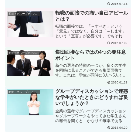
接官が何を見る面接なのか、書いてみた
2015.07.14
いと思います。2次面接こそが選考のヤマ
場2次面接とはどんな面接なのかを考える
転職の面接での痛い自己アピール
面接・グループディスカッション
ために、1次面接...
とは？
転職の面接では、「～すべき」という
「意見」ではなく、自分は「～します」
という「宣言」が必要です。でもそれを
勘違いして、意見に終始するアピールを
2015.07.09
してしまう人がいます。この点の注意点
を書いてみました。
集団面接ならではの4つの要注意
面接・グループディスカッション
ポイント
新卒の選考の特徴の一つが、多くの学生
を同時に見ることができる集団面接で
す。これは、学生が同時に3人〜5人くら
い一緒に面接を受けるのですが、1対1の
2020.01.28
個人面接と違って、集団面接ならではの
注意ポイントがあるのです。今日はその
グループディスカッションで迷惑
面接・グループディスカッション
ことについてお話したい...
な学生がいたときにどうすれば良
いでしょうか？
企業の選考でグループディスカッション
やグループワークをやってきた学生さん
の報告を聞くと、かなりの確率であるの
が、迷惑な学生が混ざっていてやりづら
2018.04.20
かったという話です。迷惑な学生とは、
今まで聞いた実例の中では、自分の主張