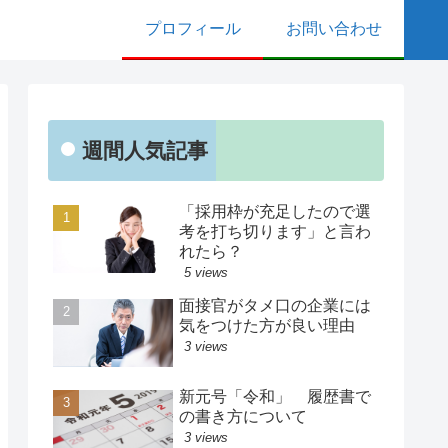
プロフィール
お問い合わせ
週間人気記事
「採用枠が充足したので選
考を打ち切ります」と言わ
れたら？
5 views
面接官がタメ口の企業には
気をつけた方が良い理由
3 views
新元号「令和」 履歴書で
の書き方について
3 views