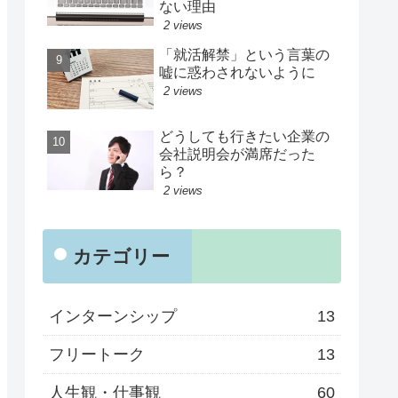
ない理由
2 views
「就活解禁」という言葉の
嘘に惑わされないように
2 views
どうしても行きたい企業の
会社説明会が満席だった
ら？
2 views
カテゴリー
インターンシップ
13
フリートーク
13
人生観・仕事観
60