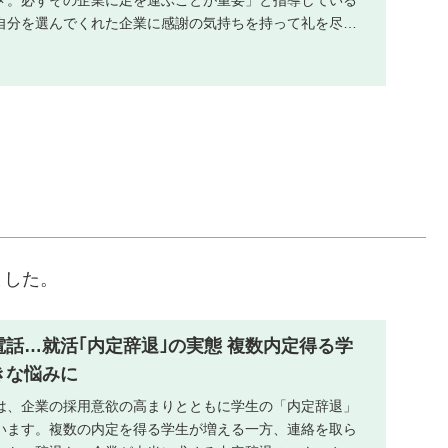
メ。必ずその企業に足を運ぶことが重要」と指導している
自分を選んでくれた企業に感謝の気持ちを持って礼を尽く
...
ました。
電話…就活｢内定辞退｣の実態 複数内定得る学
きな悩みに
は、企業の採用意欲の高まりとともに学生の「内定辞退」
います。複数の内定を得る学生が増える一方、連絡を取ら