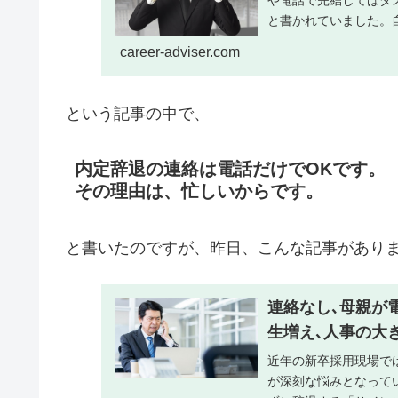
や電話で完結してはダ
と書かれていました。
すという趣旨だとは思うの
career-adviser.com
という記事の中で、
内定辞退の連絡は電話だけでOKです。
その理由は、忙しいからです。
と書いたのですが、昨日、こんな記事があり
連絡なし､母親が
生増え､人事の大
近年の新卒採用現場で
が深刻な悩みとなって