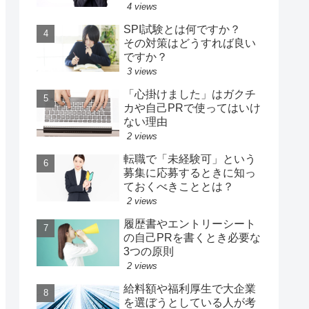
4 views
SPI試験とは何ですか？
その対策はどうすれば良い
ですか？
3 views
「心掛けました」はガクチ
カや自己PRで使ってはいけ
ない理由
2 views
転職で「未経験可」という
募集に応募するときに知っ
ておくべきこととは？
2 views
履歴書やエントリーシート
の自己PRを書くとき必要な
3つの原則
2 views
給料額や福利厚生で大企業
を選ぼうとしている人が考