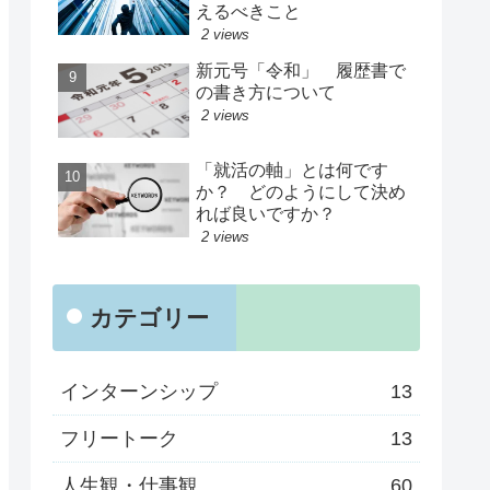
えるべきこと
2 views
新元号「令和」 履歴書で
の書き方について
2 views
「就活の軸」とは何です
か？ どのようにして決め
れば良いですか？
2 views
カテゴリー
インターンシップ
13
フリートーク
13
人生観・仕事観
60