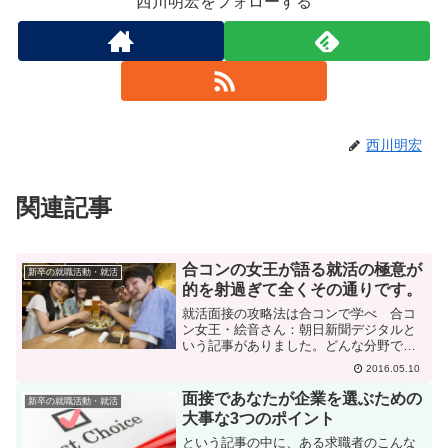
西川明宏をフォローする
西川明宏
関連記事
合コンの女王が語る就活の極意が
新卒の就職活動・就活
的を射過ぎて全くその通りです。
就活面接の攻略法は合コンで学べ 合コ
ン女王・絵音さん：朝日新聞デジタルと
いう記事がありました。どんな分野で
も、それを極めた人のいうことには、必
2016.05.10
ず他の分野にも共通する原理原則が盛り
込まれているものですが、これはまさに
面接であなたが企業を選ぶための
新卒の就職活動・就活
その例だと思いました。実に...
大事な3つのポイント
という記事の中に、ある求職者のこんな