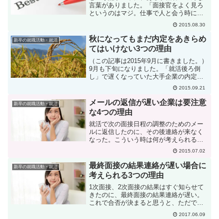
言葉がありました。「面接官をよく見ろ
というのはマジ。仕事で人と会う時に身
なりをきっちりできない奴は人間として
2015.08.30
もgdgdって本当だった」「面接でクセの
ある人は、仕事したらそのクセが100倍く
秋になってもまだ内定をあきらめ
新卒の就職活動・就活
らいになったので...
てはいけない3つの理由
（この記事は2015年9月に書きました。）
9月も下旬になりました。「就活後ろ倒
し」で遅くなっていた大手企業の内定出
しも終わって、多くの企業は10月1日の内
2015.09.21
定式の準備に入っている時期でしょう。
学生さんの方は、今年は全体としては売
メールの返信が遅い企業は要注意
新卒の就職活動・就活
り手市場で、「...
な4つの理由
就活で次の面接日程の調整のためのメー
ルに返信したのに、その後連絡が来なく
なった。こういう時は何が考えられるで
しょうか？ どうすれば良いでしょう
2015.07.02
か？
最終面接の結果連絡が遅い場合に
新卒の就職活動・就活
考えられる3つの理由
1次面接、2次面接の結果はすぐ知らせて
きたのに、最終面接の結果連絡が遅い。
これで合否が決まると思うと、ただでさ
え胃が痛い思いなのに、いつまで待たせ
2017.06.09
るのだろう？そのような声をよく聞きま