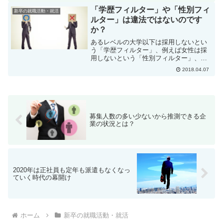
す。確かに、最終面接の場合、結果連絡
「学歴フィルター」や「性別フィ
新卒の就職活動・就活
が遅いことは多いようで...
ルター」は違法ではないのです
か？
あるレベルの大学以下は採用しないとい
う「学歴フィルター」、例えば女性は採
用しないという「性別フィルター」、こ
れらは確かに一部の企業の採用におい
2018.04.07
て、存在しているようです。でもこれら
は採用における「差別」なのだから、違
法なのではないか？ と思う...
募集人数の多い少ないから推測できる企
業の状況とは？
2020年は正社員も定年も派遣もなくなっ
ていく時代の幕開け
ホーム
新卒の就職活動・就活