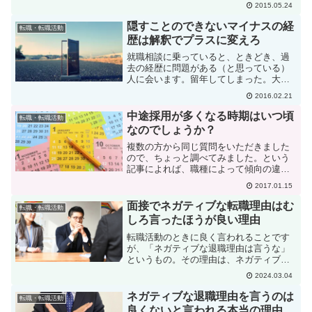
ます。何故、転職の採用面接では志望動
2015.05.24
機を聞かないのでしょうか？これも例に
よって企業によっていろいろ考え方はあ
隠すことのできないマイナスの経
転職・転職活動
るのですが、私の場合も確...
歴は解釈でプラスに変えろ
就職相談に乗っていると、ときどき、過
去の経歴に問題がある（と思っている）
人に会います。留年してしまった。大き
なミスをして会社を辞めた。フリーター
2016.02.21
を何年もやってしまった。これらは、職
務経歴書で隠すことは出来ません。事実
中途採用が多くなる時期はいつ頃
転職・転職活動
は事実として書かなくては...
なのでしょうか？
複数の方から同じ質問をいただきました
ので、ちょっと調べてみました。という
記事によれば、職種によって傾向の違い
はあるものの、共通して3月と9月にピー
2017.01.15
クが来ていることがわかります。3月は年
度末、9月は半期の末ですから、期初に合
面接でネガティブな転職理由はむ
転職・転職活動
わせて新人を補充し...
しろ言ったほうが良い理由
転職活動のときに良く言われることです
が、「ネガティブな退職理由は言うな」
というもの。その理由は、ネガティブな
労働環境に耐えることができない人だと
2024.03.04
思われるからですね。また、確かに会社
の悪口の羅列みたいなことを言われる
ネガティブな退職理由を言うのは
転職・転職活動
と、他責思考でしかない人に...
良くないと言われる本当の理由