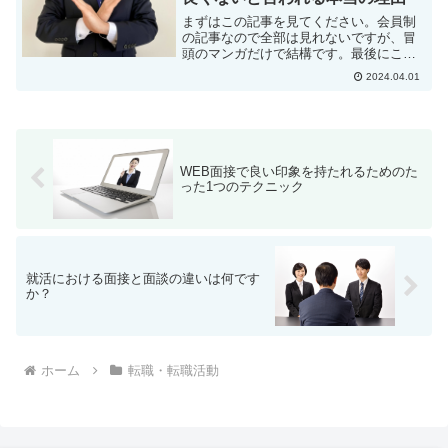
まずはこの記事を見てください。会員制
の記事なので全部は見れないですが、冒
頭のマンガだけで結構です。最後にこの
面接官氏は、「ダメだ・・・。」と言っ
2024.04.01
ていますが、これはさすがにあなたもダ
メだろうなあと感じると思います。もち
ろん私も、自分が面接官だ...
WEB面接で良い印象を持たれるためのた
った1つのテクニック
就活における面接と面談の違いは何です
か？
ホーム
転職・転職活動