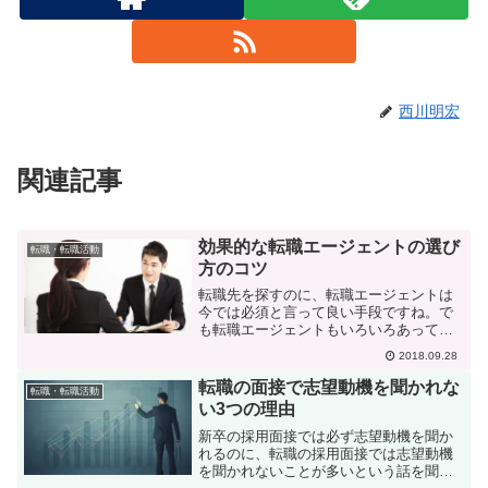
西川明宏
関連記事
効果的な転職エージェントの選び
転職・転職活動
方のコツ
転職先を探すのに、転職エージェントは
今では必須と言って良い手段ですね。で
も転職エージェントもいろいろあって、
どこに頼んだら良いのかわからない人も
2018.09.28
いると思います。今日はそんなお悩みへ
の回答です。まずは大手転職エージェン
転職の面接で志望動機を聞かれな
転職・転職活動
トは押さえておく転職先は...
い3つの理由
新卒の採用面接では必ず志望動機を聞か
れるのに、転職の採用面接では志望動機
を聞かれないことが多いという話を聞き