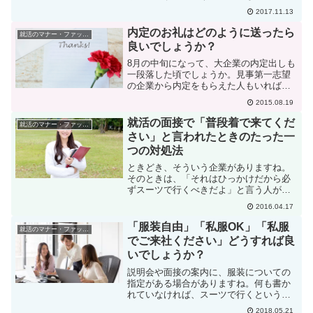
があるのです。それは、履歴書に貼る写
2017.11.13
真との関係なのです。どういうことでし
ょうか？写真と実物が同じであること履
内定のお礼はどのように送ったら
就活のマナー・ファッション
歴書用の写真は、就活を始...
良いでしょうか？
8月の中旬になって、大企業の内定出しも
一段落した頃でしょうか。見事第一志望
の企業から内定をもらえた人もいれば、
第一志望の企業は落ちたけれど、持ち駒
2015.08.19
の中から入社する企業を決めたという方
もいる時期かと思います。今日は、その
就活の面接で「普段着で来てくだ
就活のマナー・ファッション
ようにして入社を決めた...
さい」と言われたときのたった一
つの対処法
ときどき、そういう企業がありますね。
そのときは、「それはひっかけだから必
ずスーツで行くべきだよ」と言う人がい
ます。中には、そういう企業もあるかも
2016.04.17
知れませんが、果たしてそうでしょう
か？私はこんな相談が来たときにはこの
「服装自由」「私服OK」「私服
就活のマナー・ファッション
ようにアドバイスしています...
でご来社ください」どうすれば良
いでしょうか？
説明会や面接の案内に、服装についての
指定がある場合がありますね。何も書か
れていなければ、スーツで行くというの
は基本だとしても、「服装自由」「私服
2018.05.21