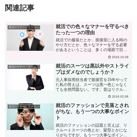
関連記事
就活での色々なマナーを守るべき
就活のマナー・ファッション
たった一つの理由
就活での服装だとか、面接室に入る時の
やり方だとか、色々なマナーを守る必要
があるということは、多くの場面で目に
すると思います。では、このマナーって
2016.10.09
何のために守った方が良いのでしょう？
社会人としての基本的な常識ということ
就活のスーツは黒以外やストライ
就活のマナー・ファッション
はもちろんあります。でも...
プはダメなのでしょうか？
元人事採用担当者で面接官を15年やって
た私の答えは、スーツは黒一色じゃなく
ても全然問題ない。です。昔はリクルー
トスーツなどというもの自体がありませ
2016.02.08
んでした。ですから、今の黒一色じゃな
くて、薄めのグレーとか、特に女性の場
就活のファッションで見落とされ
就活のマナー・ファッション
合はもっとカラフルな色...
がちな、もう一つの大事なポイン
ト
就活のファッションの話題と言えば、リ
クルートスーツの色とか、髪型とかにな
りがちですが、もう一つ大事なポイント