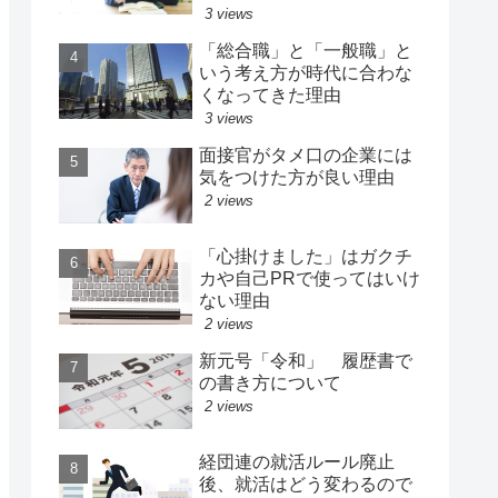
3 views
「総合職」と「一般職」と
いう考え方が時代に合わな
くなってきた理由
3 views
面接官がタメ口の企業には
気をつけた方が良い理由
2 views
「心掛けました」はガクチ
カや自己PRで使ってはいけ
ない理由
2 views
新元号「令和」 履歴書で
の書き方について
2 views
経団連の就活ルール廃止
後、就活はどう変わるので