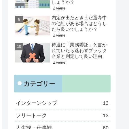
しょうか？
2 views
内定が出たときまだ選考中
の他社がある場合はどうし
たら良いでしょうか？
2 views
待遇に「業務委託」と書か
れていたら迷わずブラック
企業と判定して良い理由
2 views
カテゴリー
インターンシップ
13
フリートーク
13
人生観・仕事観
60