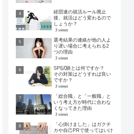
経団連の就活ルール廃止
後、就活はどう変わるので
しょうか？
3 views
選考結果の連絡が他の人よ
り遅い場合に考えられる2
つの理由
3 views
SPI試験とは何ですか？
その対策はどうすれば良い
ですか？
3 views
「総合職」と「一般職」と
いう考え方が時代に合わな
くなってきた理由
3 views
「心掛けました」はガクチ
カや自己PRで使ってはいけ