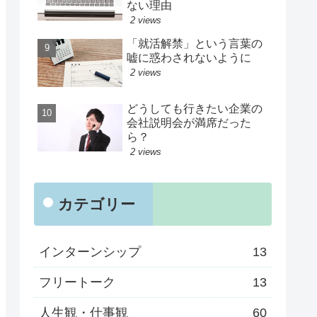
ない理由
2 views
「就活解禁」という言葉の
嘘に惑わされないように
2 views
どうしても行きたい企業の
会社説明会が満席だった
ら？
2 views
カテゴリー
インターンシップ
13
フリートーク
13
人生観・仕事観
60