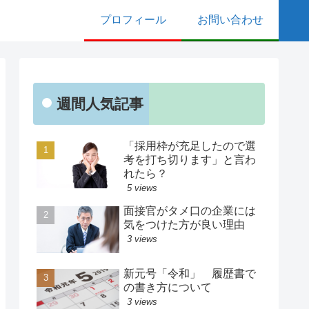
プロフィール
お問い合わせ
週間人気記事
「採用枠が充足したので選
考を打ち切ります」と言わ
れたら？
5 views
面接官がタメ口の企業には
気をつけた方が良い理由
3 views
新元号「令和」 履歴書で
の書き方について
3 views