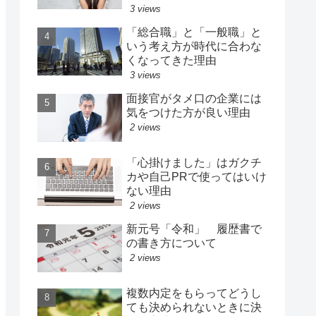
3 views
「総合職」と「一般職」と
いう考え方が時代に合わな
くなってきた理由
3 views
面接官がタメ口の企業には
気をつけた方が良い理由
2 views
「心掛けました」はガクチ
カや自己PRで使ってはいけ
ない理由
2 views
新元号「令和」 履歴書で
の書き方について
2 views
複数内定をもらってどうし
ても決められないときに決