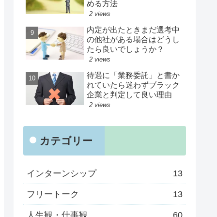
める方法
2 views
内定が出たときまだ選考中
の他社がある場合はどうし
たら良いでしょうか？
2 views
待遇に「業務委託」と書か
れていたら迷わずブラック
企業と判定して良い理由
2 views
カテゴリー
インターンシップ
13
フリートーク
13
人生観・仕事観
60