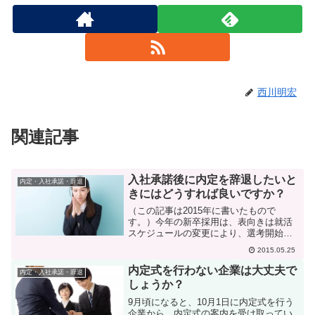
西川明宏
関連記事
入社承諾後に内定を辞退したいと
内定・入社承諾・辞退
きにはどうすれば良いですか？
（この記事は2015年に書いたもので
す。）今年の新卒採用は、表向きは就活
スケジュールの変更により、選考開始は8
月からということになっていますが、蓋
2015.05.25
を開ければ案の定、既にどんどん選考は
始まっていて、内定出しも、むしろ例年
内定式を行わない企業は大丈夫で
内定・入社承諾・辞退
より早い感じがします。...
しょうか？
9月頃になると、10月1日に内定式を行う
企業から、内定式の案内を受け取ってい