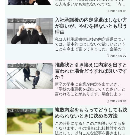
る人も多いかも知れないですね。「内定
式って必ず行われるものなの？ 私が入
2015.09.06
社する予定の企業からは内定式の案内が
来ないのだけど？」「『うちは内定式は
入社承諾後の内定辞退はしない方
内定・入社承諾・辞退
ありません。』と言わ...
が良いが、やむを得ないとも思う
理由
私は入社承諾書提出後の内定辞退につい
ては、基本的にはしないで欲しいという
ことを今まで言ってきました。企業の人
事を長年やってきた中で、入社承諾書提
2016.05.27
出後に辞退されてとても困った経験を何
度かしていたからです。このことは何度
推薦状と引き換えに内定を出すと
内定・入社承諾・辞退
かこのブログにも書いてい...
言われた場合どうすれば良いです
か？
新卒の学生に企業が内定を出すとき、
「学校の推薦状を提出してください」と
言われることがあります。場合によって
は、その提出を条件に内定を出すという
2019.09.04
企業もあります。これはいわゆる「後付
け推薦」と言われるものです。何故、企
複数内定をもらってどうしても決
内定・入社承諾・辞退
業はこのような「後付け推薦...
められないときに決める方法
この時期になるとこのご相談がとても多
くなります。その場合に比較検討する方
法として、以前こんな記事を書きまし