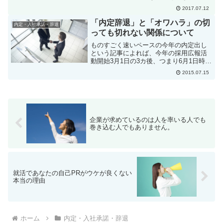
た。この方法は確かに有効なんですが、
2017.07.12
ちょっと即物的な決め方にも感じます
し、比較検討してもやっぱり迷ってしま
「内定辞退」と「オワハラ」の切
内定・入社承諾・辞退
うという人もいるでしょう。そ...
っても切れない関係について
ものすごく速いペースの今年の内定出し
という記事によれば、今年の採用広報活
動開始3月1日の3カ後、つまり6月1日時点
で内定を獲得している学生は、全体の
2015.07.15
31.1%でしたが、昨年の採用広報活動開
始の3カ後はなんと6.9%に過ぎなかった
ということで...
企業が求めているのは人を率いる人でも
巻き込む人でもありません。
就活であなたの自己PRがウケが良くない
本当の理由
ホーム
内定・入社承諾・辞退