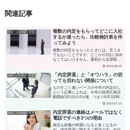
関連記事
複数の内定をもらってどこに入社
内定・入社承諾・辞退
するか迷ったら、比較検討表を作
ってみよう
複数の内定をもらったときには、言うま
でもないことですが、どこかの1社に決め
なくてはいけません。最初から志望順位
が決まっていれば悩むことなく決まるか
2016.06.15
も知れませんが、どの企業も一長一短で
決めかねることもありますよね。そんな
「内定辞退」と「オワハラ」の切
内定・入社承諾・辞退
ときにお勧めするのは、...
っても切れない関係について
ものすごく速いペースの今年の内定出し
という記事によれば、今年の採用広報活
動開始3月1日の3カ後、つまり6月1日時点
で内定を獲得している学生は、全体の
2015.07.15
31.1%でしたが、昨年の採用広報活動開
始の3カ後はなんと6.9%に過ぎなかった
内定辞退の連絡はメールではなく
内定・入社承諾・辞退
ということで...
電話ですべき3つの理由
就活も終盤の時期になると多くなるの
が、内定辞退に関するご相談です。今日