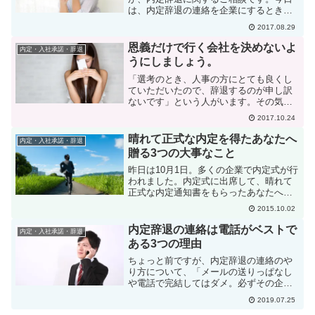
は、内定辞退の連絡を企業にするときの
手段についてです。考えられる手段は、
2017.08.29
メールか電話なのですが、私は電話で連
絡することをお勧めしています。その理
恩義だけで行く会社を決めないよ
内定・入社承諾・辞退
由はこうです。謝罪の気持ち...
うにしましょう。
「選考のとき、人事の方にとても良くし
ていただいたので、辞退するのが申し訳
ないです」という人がいます。その気持
はとても良くわかります。あなたは礼儀
2017.10.24
もマナーもわきまえて、さらにとても優
しい気持ちの方ですね。でも、就職は、
晴れて正式な内定を得たあなたへ
内定・入社承諾・辞退
もしかしたらあなたの一生...
贈る3つの大事なこと
昨日は10月1日。多くの企業で内定式が行
われました。内定式に出席して、晴れて
正式な内定通知書をもらったあなたへ。
本当におめでとうございます！ 長かっ
2015.10.02
た就活がやっと終わりましたね。必ずし
も第一志望の企業では無かった人もいる
内定辞退の連絡は電話がベストで
内定・入社承諾・辞退
かも知れませんが、と...
ある3つの理由
ちょっと前ですが、内定辞退の連絡のや
り方について、「メールの送りっぱなし
や電話で完結してはダメ。必ずその企業
に足を運ぶこと」という記事が出て、そ
2019.07.25
れに対して賛否両論が出ていました。元