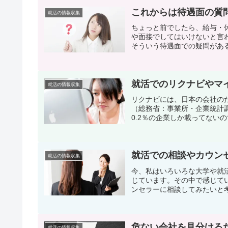
これからは待遇面の質
就活の情報収集
ちょっと前でしたら、給与・
や面接でしてはいけないと言
そういう待遇面での疑問がある
就活でのリクナビやマ
就活の情報収集
リクナビには、日本の会社の
（総務省：事業所・企業統計
0.2％の企業しか載ってないの
就活での相談やカウン
就活の情報収集
今、私はいろいろな大学や就
じています。その中で感じて
ンセラーに相談してみたいと考
危ない会社を見分ける
就活の情報収集