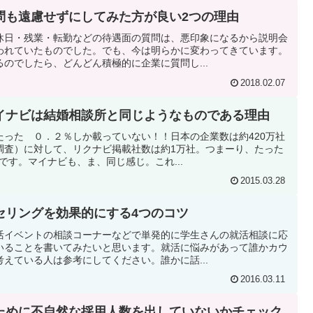
問も遠慮せずにしてみた方が良い2つの理由
休日・残業・転勤などの待遇面の質問は、悪印象になるから説明会
われていたものでした。でも、今は明らかに変わってきています。
のでしたら、どんどん積極的に企業に質問し...
2018.02.07
イナビは結婚相談所と同じようなものである理由
たった ０．２％しか載っていない！！日本の企業数は約420万社
調査）に対して、リクナビ掲載社数は約1万社。つまーり、たった
です。マイナビも、ま、同じ感じ。これ...
2015.03.28
セリングを効果的にする4つのコツ
活イベントの相談コーナーなどで単発的に学生さんの就活相談に応
いることを書いてみたいと思います。就活に悩みがあって誰かカウ
えている人は参考にしてください。誰かに話...
2016.03.11
ために不自然な採用人数を出していないかチェック