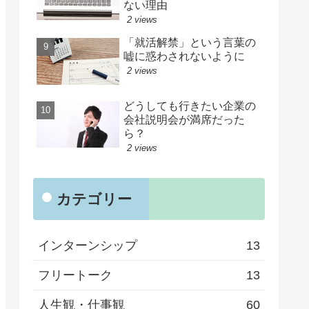
ない理由
2 views
「就活解禁」という言葉の
嘘に惑わされないように
2 views
どうしても行きたい企業の
会社説明会が満席だった
ら？
2 views
カテゴリー
インターンシップ
13
フリートーク
13
人生観・仕事観
60