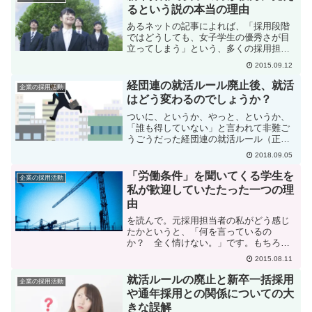
があるのを感じます...
るという説の本当の理由
あるネットの記事によれば、「採用段階
ではどうしても、女子学生の優秀さが目
立ってしまう」という、多くの採用担当
者が感じる現象に対して、それが何故か
2015.09.12
といういくつかの説について検証してい
ました。でも最終的にこれだという結論
経団連の就活ルール廃止後、就活
企業の採用活動
は出ていませんでした。確...
はどう変わるのでしょうか？
ついに、というか、やっと、というか、
「誰も得していない」と言われて非難ご
うごうだった経団連の就活ルール（正確
には「採用選考に関する指針」ですが、
2018.09.05
ここではわかりやすく一般に言われてい
た「就活ルール」と言います。）が、や
「労働条件」を聞いてくる学生を
企業の採用活動
っと廃止されることになり...
私が歓迎していたたった一つの理
由
を読んで。元採用担当者の私がどう感じ
たかというと、「何を言っているの
か？ 全く情けない。」です。もちろ
ん、こういうことを言う「企業」の側に
2015.08.11
対してですよ。別のITベンチャーの採用
担当者も、悪意を持って社員を酷使する
就活ルールの廃止と新卒一括採用
企業の採用活動
企業は問題だが、労働法を順守...
や通年採用との関係についての大
きな誤解