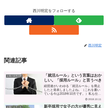
西川明宏をフォローする
西川明宏
関連記事
「就活ルール」という言葉はおか
企業の採用活動
しい。「採用ルール」と言うべき
経団連がいわゆる「就活ルール」を廃止
したと発表しましたよね。（これを書い
ている今は2018年10月です。）私も仕事
での情報収集のために、「就活ルール」
2018.10.11
をキーワードにしてツイッターを見たり
していますと、学生の側に戸惑いや誤解
新卒採用で女子の方が優秀に見え
企業の採用活動