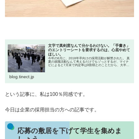
文字で真剣度なんて分かるわけない。「手書き」
のエントリーシートを要求するのは、心底やめて
ほしい。
今年の6月に、2018年卒向けの採用活動が解禁された。 真
夏の就職活動なんて考えるだけでもゾっとするが、マイナ
ビによると7月末で内定率は8割弱とのことだから、大半の
学生はすでに内定を手にしているようだ。 わ…
blog.tinect.jp
という記事に、私は100％同感です。
今日は企業の採用担当の方への記事です。
応募の敷居を下げて学生を集めま