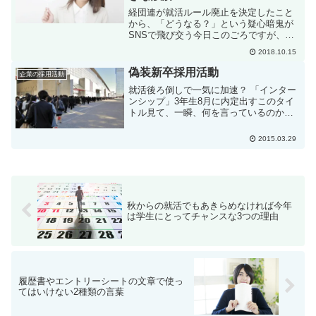
経団連が就活ルール廃止を決定したこと
から、「どうなる？」という疑心暗鬼が
SNSで飛び交う今日このごろですが、ち
ょっと気になる勘違いをちょくちょく目
2018.10.15
にします。就活ルールが廃止になるから
といって、新卒一括採用がなくなるわけ
偽装新卒採用活動
企業の採用活動
ではありません。全部の...
就活後ろ倒しで一気に加速？ 「インター
ンシップ」3年生8月に内定出すこのタイ
トル見て、一瞬、何を言っているのかわ
からなかった。「え？ 3年生8月って、
思い切り早いよね？」 「後ろ倒し？
2015.03.29
え？え？」みたいな。インターンシップ
の名を借りた、偽装...
秋からの就活でもあきらめなければ今年
は学生にとってチャンスな3つの理由
履歴書やエントリーシートの文章で使っ
てはいけない2種類の言葉