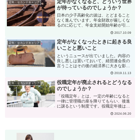
定年がなくなると、どういう世界
定年・セカンドキャリア
できると言うことです。...
が待っているのでしょうか？
日本の少子高齢化の波は、とどまること
なく進んでいます。年金財政が厳しくな
るのに応じて、年金支給開始年齢が引き
上げられ、それに連動して企業の定年も
2017.10.09
遅くなっていきます。定年が遅くなる理
由はもう一つあります。少子化による若
定年がなくなったときに起きる良
定年・セカンドキャリア
い労働力不足です。若い新...
いことと悪いこと
というニュースが出ていました。内容の
良し悪しは置いておいて、経団連会長の
言うことはその後の経済界に大きな影響
を与えますからね。さて、今回経団連会
2019.11.13
長は、「定年という概念がなくなってい
く」と言いました。もし、定年がなくな
役職定年が廃止されるとどうなる
定年・セカンドキャリア
ったら、実際問題としてど...
のでしょうか？
「役職定年」とは、一定の年齢になると
一律に管理職の座を降りてもらい、後進
に譲るという制度です。役職定年後は平
社員に戻るので、当然給与も下がりま
2024.06.20
す。この制度は、歳を取った管理職がい
つまでも居座ると、次に控えた人がいつ
までも役職に付けないことか...