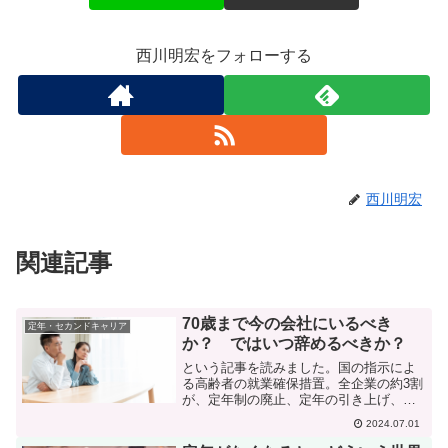
西川明宏をフォローする
西川明宏
関連記事
70歳まで今の会社にいるべき
定年・セカンドキャリア
か？ ではいつ辞めるべきか？
という記事を読みました。国の指示によ
る高齢者の就業確保措置。全企業の約3割
が、定年制の廃止、定年の引き上げ、も
しくは継続雇用制度の採用をしていま
2024.07.01
す。つまり、これからは多くの企業で70
歳まで何らかの方法で働き続けることが