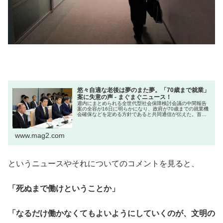
悠々自適な老後は夢のまた夢。「70歳まで就業」
案に失意の声 - まぐまぐニュース！
週内にまとめられる全世代型社会保障検討会議の中間報告
案の全容が16日に明らかになり、政府が70歳までの就業機
会確保などを定める方針であると共同通信が伝えた。首相
官邸の「成長戦略ポータルサイト」でも、2025年までに
65〜69歳の就業率を51...
www.mag2.com
というニュースやそれについてのコメントを見ると、
「死ぬまで働けということか」
「なるだけ働かなくてもよいようにしていくのが、文明の