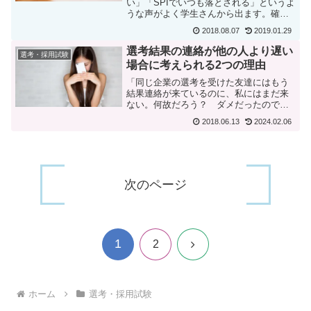
い」「SPIでいつも落とされる」というよ
うな声がよく学生さんから出ます。確か
に多くの企業で採用試験の一部としてSPI
2018.08.07
2019.01.29
が行われていて、それで落とされるとい
うことも事実としてあります。では、SPI
選考結果の連絡が他の人より遅い
選考・採用試験
ができない...
場合に考えられる2つの理由
「同じ企業の選考を受けた友達にはもう
結果連絡が来ているのに、私にはまだ来
ない。何故だろう？ ダメだったのでし
ょうか？」今日はそういう場合について
2018.06.13
2024.02.06
です。【選考結果の連絡が遅い理由】1.
単に社内の処理の問題かもしれない他の
人より選考結果の連絡が...
次のページ
1
次
2
へ
ホーム
選考・採用試験