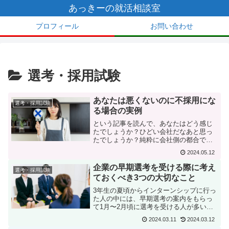
あっきーの就活相談室
プロフィール
お問い合わせ
選考・採用試験
あなたは悪くないのに不採用にな
選考・採用試験
る場合の実例
という記事を読んで、あなたはどう感じ
たでしょうか？ひどい会社だなあと思っ
たでしょうか？純粋に会社側の都合で不
採用になることは結構あるこの記事の例
2024.05.12
では、社長からの電話の声が漏れてい
て、応募者に聞かれてはまずいことを聞
企業の早期選考を受ける際に考え
選考・採用試験
かれてしまったことが、明ら...
ておくべき3つの大切なこと
3年生の夏頃からインターンシップに行っ
た人の中には、早期選考の案内をもらっ
て1月〜2月頃に選考を受ける人が多いで
すね。就活サイトがグランドオープンし
2024.03.11
2024.03.12
て企業が採用活動を本格化する3月1日以