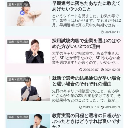
前の早い時期の選考。この時期の選考を
早期選考に落ちたあなたに教えて
選考・採用試験
受ける人は、特に注...
あげたい3つのこと
というツイートを見ました。お気の毒で
す。気持ちはわかります。でもまだ今は2
月。早期選考は真っ只中の時期ではあり
ますが、就活本番にはまだ早い時期で
2024.02.11
す。ここで自信を無くしてしまってはも
ったいない。ということで、この方に私
採用試験内容で企業を選ぶのはや
選考・採用試験
だったらこんな声をかけて...
めた方がいい2つの理由
大学のキャリア相談室で、ある学生さん
が、SPIとか苦手なので、SPIやらない企
業を選びますとか言うので、いやいや、
そんなことで企業を選んではいけないよ
2020.02.07
2024.02.05
と私は言いました。その理由が今日の記
事です。苦手な試験内容でも企業は何を
就活で選考の結果通知が早い場合
選考・採用試験
重視しているかはわ...
と遅い場合のそれぞれの理由
先日のキャリア相談室でのこと、ある学
生さんが企業の2次面接を受けてきて、そ
の結果待ちとのことでした。で、彼が言
うには、友達も同じ企業を先に受けてい
2019.06.18
2024.02.09
たんですが、彼はすぐ結果通知が来たの
に、僕にはなかなか来ないんですよ。ど
教育実習の日程と選考の日程がか
選考・採用試験
うしてですか？なるほど...
ぶったときはどうすれば良いです
か？