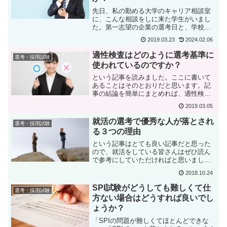
先日、私の勤める大学のキャリア相談室
に、こんな相談をしに来た学生がいまし
た。第一志望の企業の選考日と、学校の
教職過程ガイダンスの日がかぶってしま
2019.03.23
2024.02.06
いました！ 企業にはもう選考に行くと
言ってしまったのですが。。。さあ、困
適性検査はどのように選考基準に
選考・採用試験
りましたね。でもこういう...
使われているのですか？
という記事を読みました。ここに書いて
あることはそのとおりだと思います。記
事の結論を簡単にまとめれば、適性検査
にはいくつかの種類があり、その結果を
2019.03.05
どのように選考基準に反映させるかは企
業それぞれの考え方次第である。という
就活の選考で優秀な人が落とされ
選考・採用試験
ことです。企業それぞれと...
る３つの理由
という記事はとても良い記事だと思った
ので、就活をしている皆さんはぜひ読ん
で参考にしていただければと思いまし
た。その中でも私が、「あ、これ、ある
2018.10.24
んだよなあ」と思った箇所があります。
私がかつて人事採用担当者だったとき、
SPI試験がどうしても難しくて仕
選考・採用試験
まさしくこれと同じことを社...
方ない場合はどうすれば良いでし
ょうか？
「SPIの問題が難しくてほとんどできな