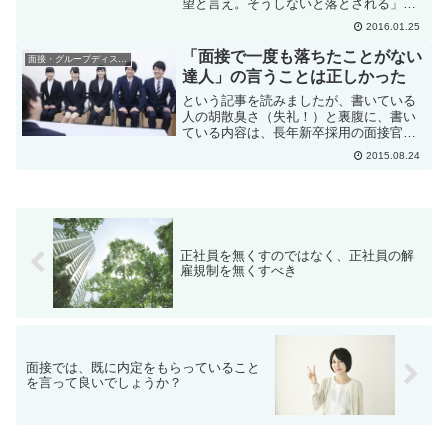
望と言え。そうしないと落とされる」と
いうものです。これは本当でしょう
2016.01.25
か？ 長年人事採用担当をしていた私の
考えを書いてみたいと思います。基本は
「面接で一度も落ちたことがない
面接・グループディスカッション
本当のことを言うのをお勧めし...
達人」の言うことは正しかった
という記事を読みましたが、書いている
人の胡散臭さ（失礼！）と裏腹に、書い
ている内容は、長年新卒採用の面接官を
やってきた私も、実に同意できました。
2015.08.24
これ、その通りです。その通りと思いま
したので、ここに書かれていた「極意」
について、敬意をこめて私...
正社員を無くすのではなく、正社員の解
雇規制を無くすべき
面接では、既に内定をもらっていること
を言って良いでしょうか？