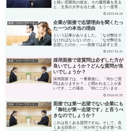
と暗い雰囲気の彼女。その履歴書を見る
と、文系の大学を出た後、もう一度専門
学校に入り直している。学校を途中で辞
2015.04.18
めたり、または卒業後に再度学校に入り
直す人は結構いる。こういう場合面接官
企業が面接で志望理由を聞くたっ
面接・グループディスカッション
は、突っ込みどころが来た...
た一つの本当の理由
という記事がありました。「なぜ弊社で
なければならないのか」、「なぜ弊社を
志望したのか」――面接では必ずと言っ
ていいほど頻繁に聞かれる質問だ。に対
2017.01.31
して、「特に気にしても居ない会社のた
めにいちいち口説き文句考えるのほんと
採用面接で逆質問は必ずした方が
面接・グループディスカッション
だるいんだよ」「志望理由...
良いでしょうか？どんな質問が良
いでしょうか？
採用面接では、一番最後に、「何かご質
問はありますか？」と聞かれることが多
いです。この場合、「特にございませ
ん」と答えてしまうと印象が悪くなるの
2016.02.25
で、必ず何か質問した方が良いとはよく
言われていることですが、では、どんな
面接では第一志望でない企業にも
面接・グループディスカッション
質問をするのがよいのでしょ...
「御社が第一志望です」と言うべ
きなのでしょうか？
これは良くある質問ですね。そして、良
くある回答が、「何が何でも必ず第一志