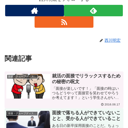
西川明宏
関連記事
就活の面接でリラックスするため
面接・グループディスカッション
の秘密の呪文
「面接が楽しいです！」「面接の時はい
つもどうやって面接官を笑わせてやろう
か考えてます！」という学生さんがいま
す。彼女は確かにとても明るい人なので
2016.06.17
すが、その彼女が面接の前に必ず唱えて
いる呪文があると教えてくれました。そ
面接で落ちる人ができていないこ
面接・グループディスカッション
れでリラックスできて、笑...
とと、受かる人ができていること
ある日の新卒採用面接のことだ。ちょっ