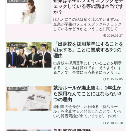
企業は学生のフェイスブックをチ
企業の採用活動
ェックしている等の話は本当です
か？
ほんとにこの話は多く流れていますね。
企業が学生のフェイスブックをチェック
しているかどうかということに関して見
かけた幾つかの質問について、長年採用
2016.01.27
の現場にいた私の考えをまとめて書いて
みたいと思います。（尚、ツイッターに
「出身校を採用基準にすることを
企業の採用活動
ついては、匿名性が高いの...
明示する」ことに賛成する3つの
理由
出身校を採用基準にしていることを明示
することに私は賛成です。そのようにす
ることで、企業にも応募者にもメリット
があると考えているからです。
2015.07.05
就活ルールが廃止後も、1年生か
企業の採用活動
ら採用なんてことにはならない3
つの理由
経団連の会長が、いわゆる「就活ルー
ル」を廃止すると発言したことで、いろ
いろ賛否両論が出ていますが、その中
で、主に学校側からの心配として、「就
2018.09.10
活がどんどん早期化して、1年生から就活
しなくてはいけなくなるかもしれない」