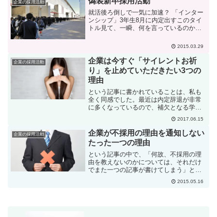
偽装新卒採用活動
企業の採用活動
というようなことが言われて...
就活後ろ倒しで一気に加速？ 「インター
ンシップ」3年生8月に内定出すこのタイ
トル見て、一瞬、何を言っているのかわ
からなかった。「え？ 3年生8月って、
思い切り早いよね？」 「後ろ倒し？
2015.03.29
え？え？」みたいな。インターンシップ
の名を借りた、偽装...
企業は今すぐ「サイレントお祈
企業の採用活動
り」を止めていただきたい3つの
理由
という記事に書かれていることは、私も
全く同感でした。最近は内定辞退が非常
に多くなっているので、補欠となる学生
を確保しておきたいという事情が背景に
2017.06.15
あるのは、私も15年企業の人事をしてい
たのでとても良くわかります。でも、い
企業が不採用の理由を通知しない
企業の採用活動
わゆる「サイレントお祈...
たった一つの理由
という記事の中で、「何故、不採用の理
由を教えないのかについては、それだけ
でまた一つの記事が書けてしまう」と書
きましたので、今日はそのことについて
2015.05.16
書きたいと思います。まず、不採用の理
由を教えない一番大きな理由は、きちん
とした不採用理由がない場...