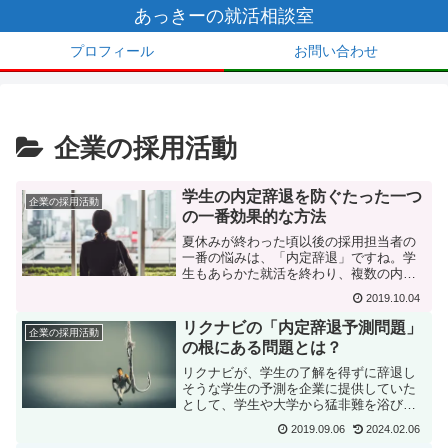
あっきーの就活相談室
プロフィール
お問い合わせ
企業の採用活動
学生の内定辞退を防ぐたった一つ
企業の採用活動
の一番効果的な方法
夏休みが終わった頃以後の採用担当者の
一番の悩みは、「内定辞退」ですね。学
生もあらかた就活を終わり、複数の内定
を得て、どこの企業にしようか最終決断
2019.10.04
をする時期だからです。企業としては、
内定を出した学生には何とかして来ても
リクナビの「内定辞退予測問題」
企業の採用活動
らいたいということであの...
の根にある問題とは？
リクナビが、学生の了解を得ずに辞退し
そうな学生の予測を企業に提供していた
として、学生や大学から猛非難を浴びて
事業継続に関わる大問題になっているの
2019.09.06
2024.02.06
は、皆さんご承知の通りです。今日はこ