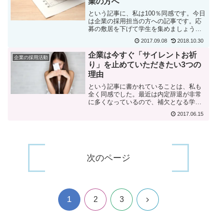
業の方へ
という記事に、私は100％同感です。今日
は企業の採用担当の方への記事です。応
募の敷居を下げて学生を集めましょう。
空前の売り手市場で学生を集められない
2017.09.08
2018.10.30
と嘆いていながら、昔からやっているか
らというだけの理由で、手書きの履歴書
企業は今すぐ「サイレントお祈
企業の採用活動
やエントリーシートを...
り」を止めていただきたい3つの
理由
という記事に書かれていることは、私も
全く同感でした。最近は内定辞退が非常
に多くなっているので、補欠となる学生
を確保しておきたいという事情が背景に
2017.06.15
あるのは、私も15年企業の人事をしてい
たのでとても良くわかります。でも、い
わゆる「サイレントお祈...
次のページ
1
次
2
3