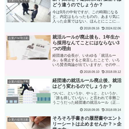
企業の採用活動
があるのを感じます...
どう違うのでしょうか？
今は9月の中旬ですが、この時期になる
と、内定はもらったものの、あまり気に
入った企業ではない、ほんとにここに就
職していいんだろうか？ というような
2018.09.16
2024.02.06
悩みを持つ人が少なくありません。そう
した人の中には、卒業後はとりあえず内
就活ルールが廃止後も、1年生か
企業の採用活動
定をもらった企業に入社は...
ら採用なんてことにはならない3
つの理由
経団連の会長が、いわゆる「就活ルー
ル」を廃止すると発言したことで、いろ
いろ賛否両論が出ていますが、その中
で、主に学校側からの心配として、「就
2018.09.10
2018.09.12
活がどんどん早期化して、1年生から就活
しなくてはいけなくなるかもしれない」
経団連の就活ルール廃止後、就活
企業の採用活動
というようなことが言われて...
はどう変わるのでしょうか？
ついに、というか、やっと、というか、
「誰も得していない」と言われて非難ご
うごうだった経団連の就活ルール（正確
には「採用選考に関する指針」ですが、
2018.09.05
2018.09.14
ここではわかりやすく一般に言われてい
た「就活ルール」と言います。）が、や
そろそろ手書きの履歴書やエント
企業の採用活動
っと廃止されることになり...
リーシートは止めませんか？＞企