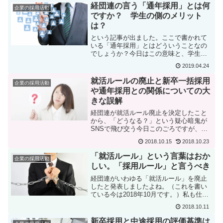
の話題について私が思ったことを書いて
経団連の言う「通年採用」とは何
企業の採用活動
みたいと思います。まず、...
ですか？ 学生の側のメリット
は？
という記事が出ました。ここで書かれて
いる「通年採用」とはどういうことなの
でしょうか？今日はこの意味と、学生の
皆さんが就活するにあたって今後どう変
2019.04.24
わってくるのか？という話をしたいと思
います。「通年採用」ならいつでも応募
就活ルールの廃止と新卒一括採用
企業の採用活動
できるようになる「通年採...
や通年採用との関係についての大
きな誤解
経団連が就活ルール廃止を決定したこと
から、「どうなる？」という疑心暗鬼が
SNSで飛び交う今日このごろですが、ち
ょっと気になる勘違いをちょくちょく目
2018.10.15
2018.10.23
にします。就活ルールが廃止になるから
といって、新卒一括採用がなくなるわけ
「就活ルール」という言葉はおか
企業の採用活動
ではありません。全部の...
しい。「採用ルール」と言うべき
経団連がいわゆる「就活ルール」を廃止
したと発表しましたよね。（これを書い
ている今は2018年10月です。）私も仕事
での情報収集のために、「就活ルール」
2018.10.11
をキーワードにしてツイッターを見たり
していますと、学生の側に戸惑いや誤解
新卒採用と中途採用の評価基準は