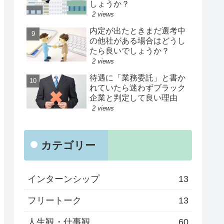
しょうか？
2 views
内定が出たときまだ選考中
の他社がある場合はどうし
たら良いでしょうか？
2 views
待遇に「業務委託」と書か
れていたら迷わずブラック
企業と判定して良い理由
2 views
カテゴリー
インターンシップ
13
フリートーク
13
人生観・仕事観
60