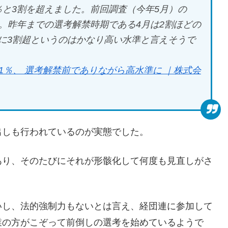
1％と3割を超えました。前回調査（今年5月）の
す。昨年までの選考解禁時期である4月は2割ほどの
に3割超というのはかなり高い水準と言えそうで
.1％、 選考解禁前でありながら高水準に ｜株式会
出しも行われているのが実態でした。
あり、そのたびにそれが形骸化して何度も見直しがさ
いし、法的強制力もないとは言え、経団連に参加して
業の方がこぞって前倒しの選考を始めているようで