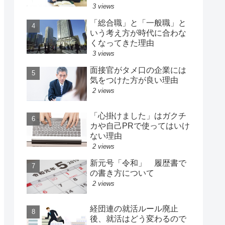
3 views
「総合職」と「一般職」と
いう考え方が時代に合わな
くなってきた理由
3 views
面接官がタメ口の企業には
気をつけた方が良い理由
2 views
「心掛けました」はガクチ
カや自己PRで使ってはいけ
ない理由
2 views
新元号「令和」 履歴書で
の書き方について
2 views
経団連の就活ルール廃止
後、就活はどう変わるので