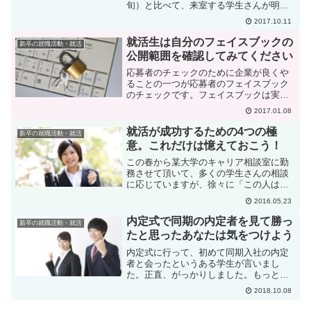
旬）と比べて、来室する学生さんが明ら
かに少ないです。就活対策を教えるキャ
2017.10.11
リア講座の出席者も昨年より少ないです
ね。もしかしたら、今年の先輩たちの就
就活生は自分のフェイスブックの
新卒の就職活動・就活
活の様子を見て、「売り手...
公開範囲を確認してみてください
応募者のチェックのために企業が良くや
ることの一つが応募者のフェイスブック
のチェックです。フェイスブックは実名
で登録していますので、応募者の名前で
2017.01.08
検索すればいとも簡単に見つけることが
できます。フェイスブックでは、履歴書
就活が成功するための4つの極
新卒の就職活動・就活
に貼られた証明写真や型通...
意。これだけは憶えておこう！
この春から某大学のキャリア相談室に勤
務させて頂いて、多くの学生さんの相談
に応じていますが、徐々に「この人はも
うすぐ内定取れるだろうな」とか、「こ
2016.05.23
の人はちょっと考えを変えないと難しい
だろうな」とかを感じるようになりまし
内定式で同期の内定者を見て勝っ
新卒の就職活動・就活
た。そして、上手く行く人...
たと思ったあなたは気をつけよう
内定式に行って、初めて同期入社の内定
者と会ったというある学生が言いまし
た。正直、がっかりしました。もっとす
ごい人たちが集まってるかと思ったら、
2018.10.08
全然たいしたことなくて。業界のことや
仕事内容なんか何もわかってないんです