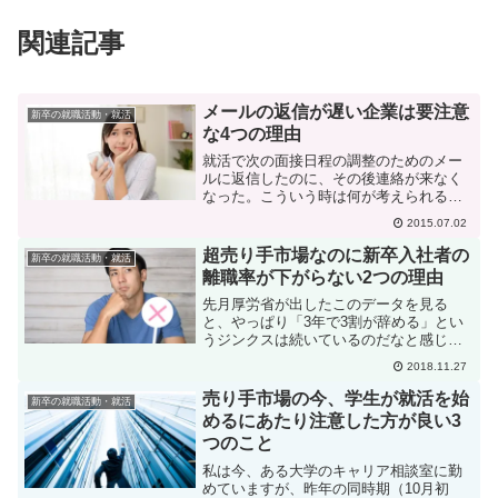
関連記事
メールの返信が遅い企業は要注意
新卒の就職活動・就活
な4つの理由
就活で次の面接日程の調整のためのメー
ルに返信したのに、その後連絡が来なく
なった。こういう時は何が考えられるで
しょうか？ どうすれば良いでしょう
2015.07.02
か？
超売り手市場なのに新卒入社者の
新卒の就職活動・就活
離職率が下がらない2つの理由
先月厚労省が出したこのデータを見る
と、やっぱり「3年で3割が辞める」とい
うジンクスは続いているのだなと感じま
した。大企業では24%、零細企業では
2018.11.27
57%と、やはり企業規模が小さいほど離
職率は高い傾向はあるものの、平均すれ
売り手市場の今、学生が就活を始
新卒の就職活動・就活
ば3割が3年で辞めてい...
めるにあたり注意した方が良い3
つのこと
私は今、ある大学のキャリア相談室に勤
めていますが、昨年の同時期（10月初