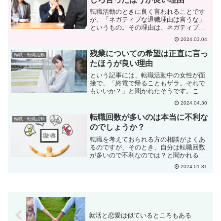
転職活動のときに良く言われることです
が、「ネガティブな退職理由は言うな」
というもの。その理由は、ネガティブな
労働環境に耐えることができない人だと
2024.03.04
思われるからですね。また、確かに会社
の悪口の羅列みたいなことを言われる
残業についての希望は正直に言っ
転職・転職活動
と、他責思考でしかない人に...
たほうが良い理由
という記事には、転職活動中の女性が面
接で、「終電で帰ることもザラ。それで
もいいか？」と聞かれたそうです。この
女性は、事前のアンケートで「残業はし
2024.04.30
たくない」と回答していたにも関わら
ず、そのように聞かれ、やはり残業はし
転職回数が多いのは本当に不利な
転職・転職活動
たくないと答えていたところ...
のでしょうか？
転職を考えておられる方の相談がよくあ
るのですが、そのとき、自分は転職回数
が多いので不利なのでは？と聞かれるこ
とが多いです。これ、果たしてホントな
2024.01.31
んでしょうか？転職回数が多くても決し
て不利にならない場合確かに世間では、
転職回数が多いと「長続き...
就活と恋愛は似ているところもある