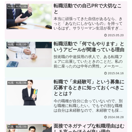
転職活動での自己PRで大切なこ
転職・転職活動
と
本当に頑張ってきた自信があるなら、き
っと「あなたにしかないもの」を持って
いるはず。サラリーマン生活が長すぎ
て、自己表現のやり方を見失ったので
2015.05.20
す。中高年の転職に見る「サラリーマン
は自己表現ができない」の悲劇を読ん
転職活動で「何でもやります」と
転職・転職活動
で、以前に経験したある求職者氏...
いうアピールが間違っている理由
技術職の中途採用の求人で、ある転職フ
ェアに出展していたときのことだ。私の
前に座ったのは中年の男性。メーカーで
20数年、技術畑で働いてきたのだけれ
2015.04.16
ど、退職勧奨を受けているらしい。家族
もあり、何とか早く再就職が必要だった
転職で「未経験可」という募集に
転職・転職活動
彼。でも、私の会社で求め...
応募するときに知っておくべきこ
ととは？
今の職種が自分に合っていないので、別
な職種に転職したい。でもその別な職種
は自分は未経験なので、未経験でも採用
してくれるところを探している。そうい
2024.08.28
う人は結構多いと思います。やっている
ことは決して間違ってはいないのです
面接でネガティブな転職理由はむ
転職・転職活動
が、転職先を間違って選んで...
しろ言ったほうが良い理由