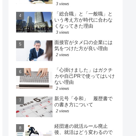
3 views
「総合職」と「一般職」と
いう考え方が時代に合わな
くなってきた理由
3 views
面接官がタメ口の企業には
気をつけた方が良い理由
2 views
「心掛けました」はガクチ
カや自己PRで使ってはいけ
ない理由
2 views
新元号「令和」 履歴書で
の書き方について
2 views
経団連の就活ルール廃止
後、就活はどう変わるので