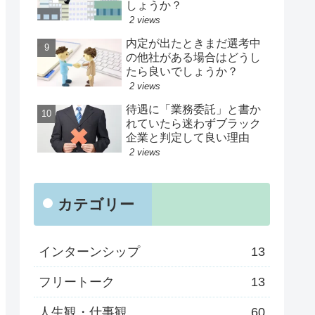
しょうか？
2 views
内定が出たときまだ選考中
の他社がある場合はどうし
たら良いでしょうか？
2 views
待遇に「業務委託」と書か
れていたら迷わずブラック
企業と判定して良い理由
2 views
カテゴリー
インターンシップ
13
フリートーク
13
人生観・仕事観
60