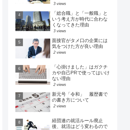
3 views
「総合職」と「一般職」と
いう考え方が時代に合わな
くなってきた理由
3 views
面接官がタメ口の企業には
気をつけた方が良い理由
2 views
「心掛けました」はガクチ
カや自己PRで使ってはいけ
ない理由
2 views
新元号「令和」 履歴書で
の書き方について
2 views
経団連の就活ルール廃止
後、就活はどう変わるので