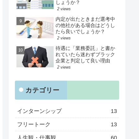
しょうか？
2 views
内定が出たときまだ選考中
の他社がある場合はどうし
たら良いでしょうか？
2 views
待遇に「業務委託」と書か
れていたら迷わずブラック
企業と判定して良い理由
2 views
カテゴリー
インターンシップ
13
フリートーク
13
人生観・仕事観
60